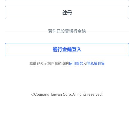
註冊
若你已設置通行金鑰
通行金鑰登入
繼續即表示您同意酷澎的
使用條款
和
隱私權政策
©Coupang Taiwan Corp. All rights reserved.