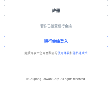
註冊
若你已設置通行金鑰
通行金鑰登入
繼續即表示您同意酷澎的
使用條款
和
隱私權政策
©Coupang Taiwan Corp. All rights reserved.