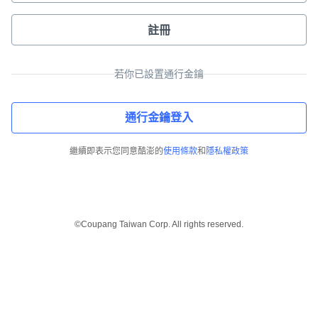
註冊
若你已設置通行金鑰
通行金鑰登入
繼續即表示您同意酷澎的
使用條款
和
隱私權政策
©Coupang Taiwan Corp. All rights reserved.