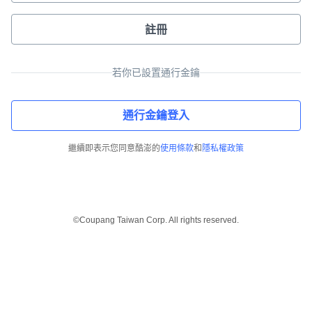
註冊
若你已設置通行金鑰
通行金鑰登入
繼續即表示您同意酷澎的
使用條款
和
隱私權政策
©Coupang Taiwan Corp. All rights reserved.