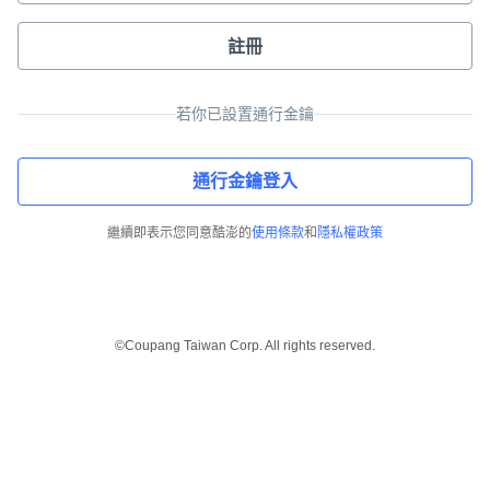
註冊
若你已設置通行金鑰
通行金鑰登入
繼續即表示您同意酷澎的
使用條款
和
隱私權政策
©Coupang Taiwan Corp. All rights reserved.