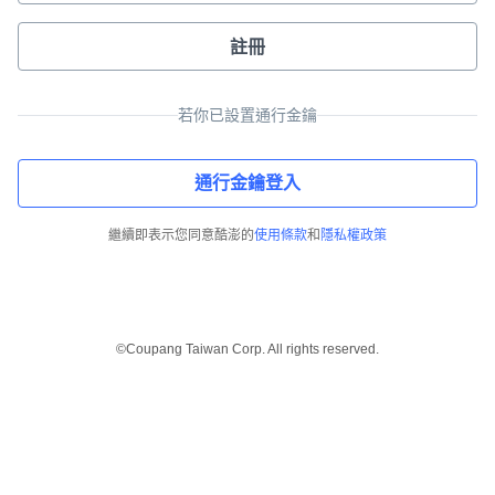
註冊
若你已設置通行金鑰
通行金鑰登入
繼續即表示您同意酷澎的
使用條款
和
隱私權政策
©Coupang Taiwan Corp. All rights reserved.