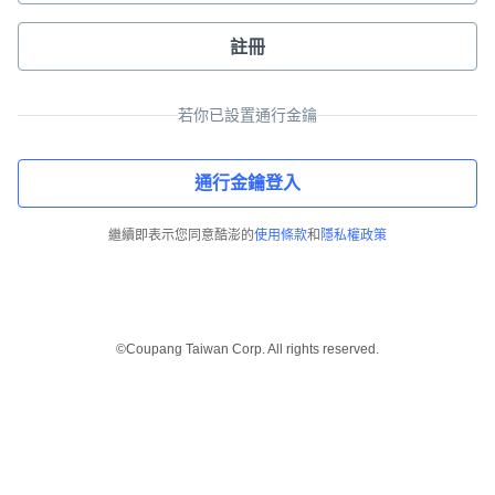
註冊
若你已設置通行金鑰
通行金鑰登入
繼續即表示您同意酷澎的
使用條款
和
隱私權政策
©Coupang Taiwan Corp. All rights reserved.