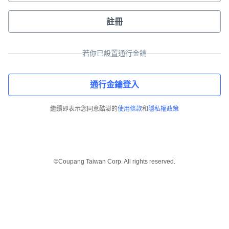
註冊
若你已設置通行金鑰
通行金鑰登入
繼續即表示您同意酷澎的
使用條款
和
隱私權政策
©Coupang Taiwan Corp. All rights reserved.