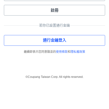
註冊
若你已設置通行金鑰
通行金鑰登入
繼續即表示您同意酷澎的
使用條款
和
隱私權政策
©Coupang Taiwan Corp. All rights reserved.