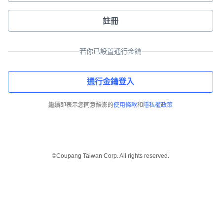
註冊
若你已設置通行金鑰
通行金鑰登入
繼續即表示您同意酷澎的
使用條款
和
隱私權政策
©Coupang Taiwan Corp. All rights reserved.