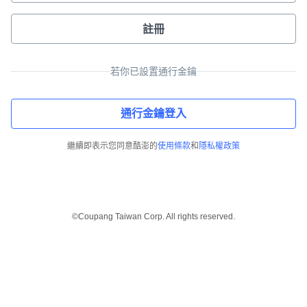
註冊
若你已設置通行金鑰
通行金鑰登入
繼續即表示您同意酷澎的
使用條款
和
隱私權政策
©Coupang Taiwan Corp. All rights reserved.