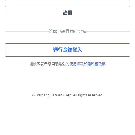
註冊
若你已設置通行金鑰
通行金鑰登入
繼續即表示您同意酷澎的
使用條款
和
隱私權政策
©Coupang Taiwan Corp. All rights reserved.