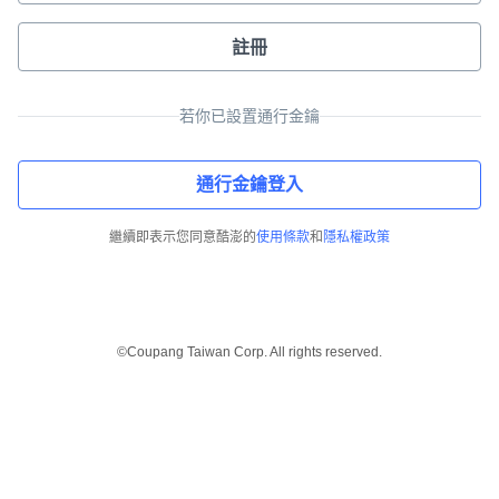
註冊
若你已設置通行金鑰
通行金鑰登入
繼續即表示您同意酷澎的
使用條款
和
隱私權政策
©Coupang Taiwan Corp. All rights reserved.