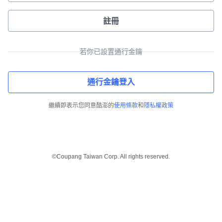
註冊
若你已設置通行金鑰
通行金鑰登入
繼續即表示您同意酷澎的
使用條款
和
隱私權政策
©Coupang Taiwan Corp. All rights reserved.