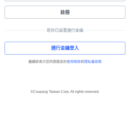
註冊
若你已設置通行金鑰
通行金鑰登入
繼續即表示您同意酷澎的
使用條款
和
隱私權政策
©Coupang Taiwan Corp. All rights reserved.