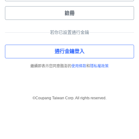
註冊
若你已設置通行金鑰
通行金鑰登入
繼續即表示您同意酷澎的
使用條款
和
隱私權政策
©Coupang Taiwan Corp. All rights reserved.