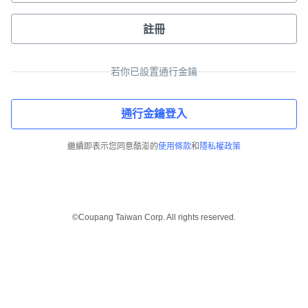
註冊
若你已設置通行金鑰
通行金鑰登入
繼續即表示您同意酷澎的
使用條款
和
隱私權政策
©Coupang Taiwan Corp. All rights reserved.