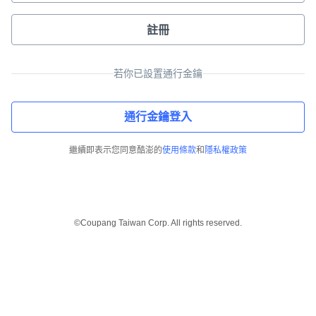
註冊
若你已設置通行金鑰
通行金鑰登入
繼續即表示您同意酷澎的
使用條款
和
隱私權政策
©Coupang Taiwan Corp. All rights reserved.