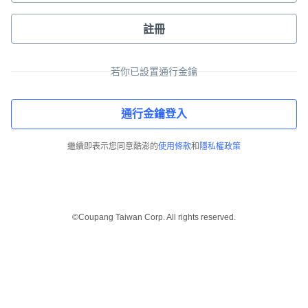
註冊
若你已設置通行金鑰
通行金鑰登入
繼續即表示您同意酷澎的
使用條款
和
隱私權政策
©Coupang Taiwan Corp. All rights reserved.