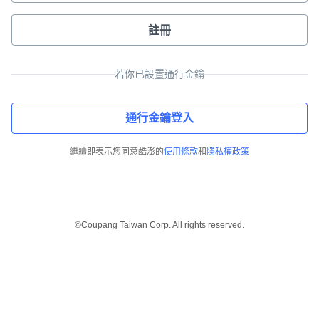
註冊
若你已設置通行金鑰
通行金鑰登入
繼續即表示您同意酷澎的
使用條款
和
隱私權政策
©Coupang Taiwan Corp. All rights reserved.