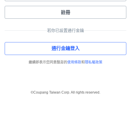
註冊
若你已設置通行金鑰
通行金鑰登入
繼續即表示您同意酷澎的
使用條款
和
隱私權政策
©Coupang Taiwan Corp. All rights reserved.