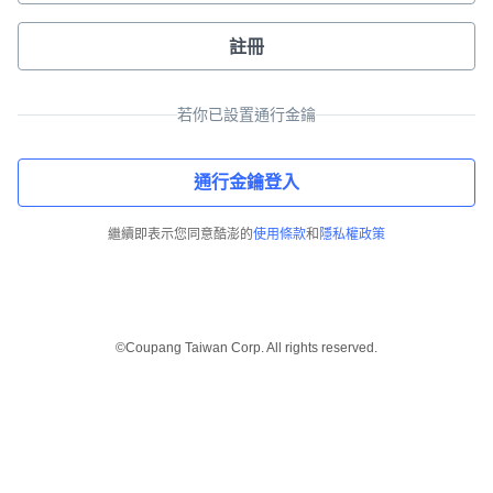
註冊
若你已設置通行金鑰
通行金鑰登入
繼續即表示您同意酷澎的
使用條款
和
隱私權政策
©Coupang Taiwan Corp. All rights reserved.