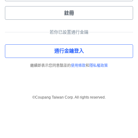
註冊
若你已設置通行金鑰
通行金鑰登入
繼續即表示您同意酷澎的
使用條款
和
隱私權政策
©Coupang Taiwan Corp. All rights reserved.