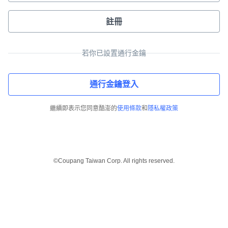
註冊
若你已設置通行金鑰
通行金鑰登入
繼續即表示您同意酷澎的
使用條款
和
隱私權政策
©Coupang Taiwan Corp. All rights reserved.