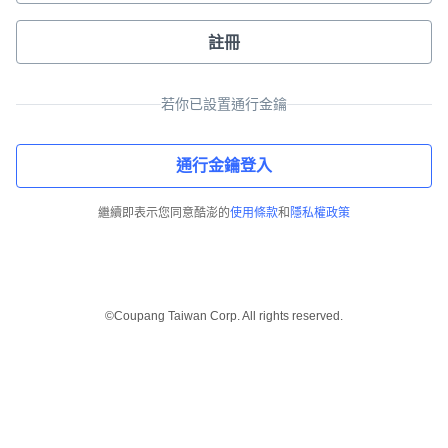
註冊
若你已設置通行金鑰
通行金鑰登入
繼續即表示您同意酷澎的
使用條款
和
隱私權政策
©Coupang Taiwan Corp. All rights reserved.