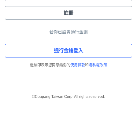
註冊
若你已設置通行金鑰
通行金鑰登入
繼續即表示您同意酷澎的
使用條款
和
隱私權政策
©Coupang Taiwan Corp. All rights reserved.