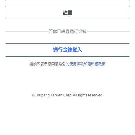
註冊
若你已設置通行金鑰
通行金鑰登入
繼續即表示您同意酷澎的
使用條款
和
隱私權政策
©Coupang Taiwan Corp. All rights reserved.