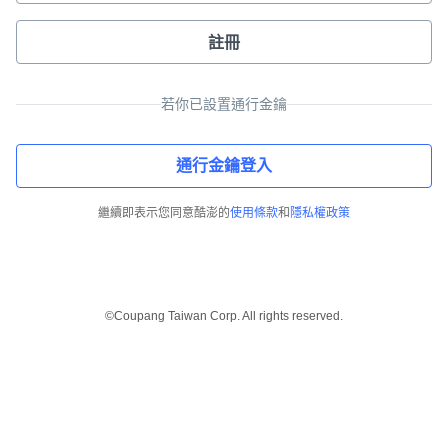
註冊
若你已設置通行金鑰
通行金鑰登入
繼續即表示您同意酷澎的
使用條款
和
隱私權政策
©Coupang Taiwan Corp. All rights reserved.