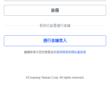
註冊
若你已設置通行金鑰
通行金鑰登入
繼續即表示您同意酷澎的
使用條款
和
隱私權政策
©Coupang Taiwan Corp. All rights reserved.