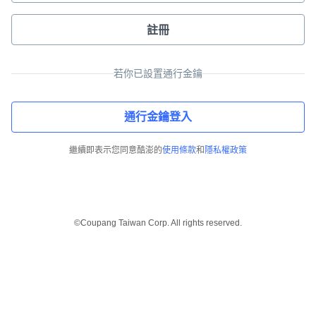
註冊
若你已設置通行金鑰
通行金鑰登入
繼續即表示您同意酷澎的
使用條款
和
隱私權政策
©Coupang Taiwan Corp. All rights reserved.