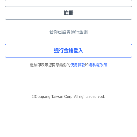
註冊
若你已設置通行金鑰
通行金鑰登入
繼續即表示您同意酷澎的
使用條款
和
隱私權政策
©Coupang Taiwan Corp. All rights reserved.