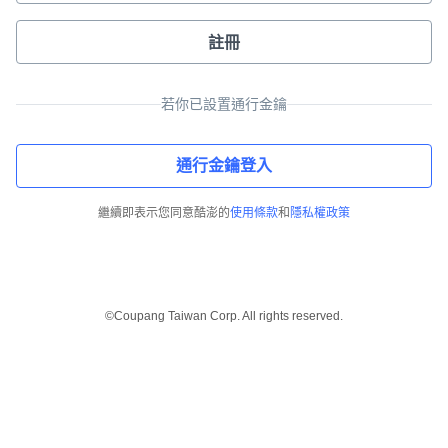
註冊
若你已設置通行金鑰
通行金鑰登入
繼續即表示您同意酷澎的
使用條款
和
隱私權政策
©Coupang Taiwan Corp. All rights reserved.