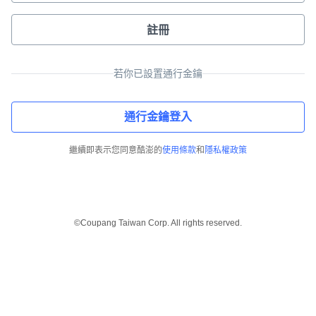
註冊
若你已設置通行金鑰
通行金鑰登入
繼續即表示您同意酷澎的
使用條款
和
隱私權政策
©Coupang Taiwan Corp. All rights reserved.