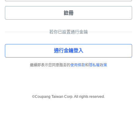
註冊
若你已設置通行金鑰
通行金鑰登入
繼續即表示您同意酷澎的
使用條款
和
隱私權政策
©Coupang Taiwan Corp. All rights reserved.