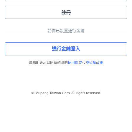
註冊
若你已設置通行金鑰
通行金鑰登入
繼續即表示您同意酷澎的
使用條款
和
隱私權政策
©Coupang Taiwan Corp. All rights reserved.