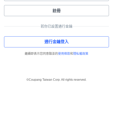
註冊
若你已設置通行金鑰
通行金鑰登入
繼續即表示您同意酷澎的
使用條款
和
隱私權政策
©Coupang Taiwan Corp. All rights reserved.