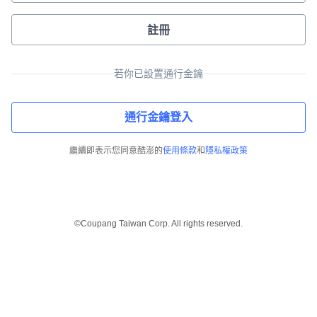
註冊
若你已設置通行金鑰
通行金鑰登入
繼續即表示您同意酷澎的
使用條款
和
隱私權政策
©Coupang Taiwan Corp. All rights reserved.