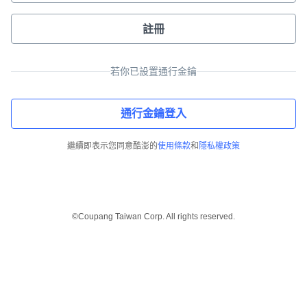
註冊
若你已設置通行金鑰
通行金鑰登入
繼續即表示您同意酷澎的
使用條款
和
隱私權政策
©Coupang Taiwan Corp. All rights reserved.