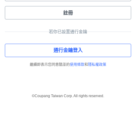
註冊
若你已設置通行金鑰
通行金鑰登入
繼續即表示您同意酷澎的
使用條款
和
隱私權政策
©Coupang Taiwan Corp. All rights reserved.