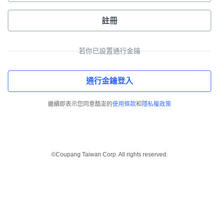
註冊
若你已設置通行金鑰
通行金鑰登入
繼續即表示您同意酷澎的
使用條款
和
隱私權政策
©Coupang Taiwan Corp. All rights reserved.