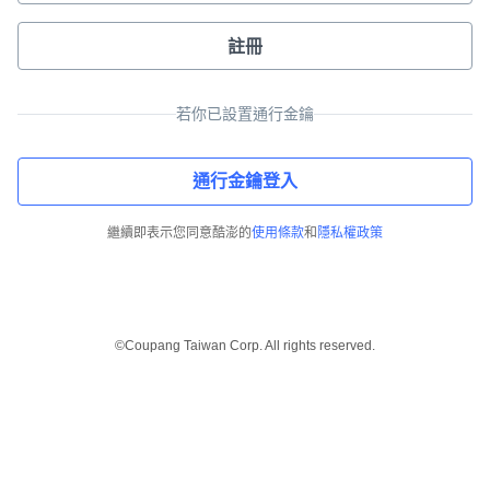
註冊
若你已設置通行金鑰
通行金鑰登入
繼續即表示您同意酷澎的
使用條款
和
隱私權政策
©Coupang Taiwan Corp. All rights reserved.