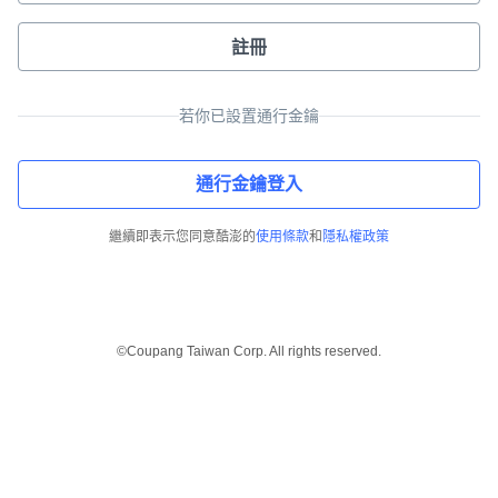
註冊
若你已設置通行金鑰
通行金鑰登入
繼續即表示您同意酷澎的
使用條款
和
隱私權政策
©Coupang Taiwan Corp. All rights reserved.