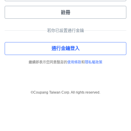
註冊
若你已設置通行金鑰
通行金鑰登入
繼續即表示您同意酷澎的
使用條款
和
隱私權政策
©Coupang Taiwan Corp. All rights reserved.