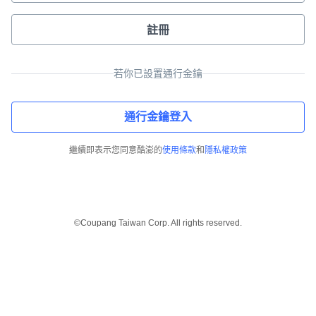
註冊
若你已設置通行金鑰
通行金鑰登入
繼續即表示您同意酷澎的
使用條款
和
隱私權政策
©Coupang Taiwan Corp. All rights reserved.