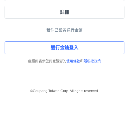
註冊
若你已設置通行金鑰
通行金鑰登入
繼續即表示您同意酷澎的
使用條款
和
隱私權政策
©Coupang Taiwan Corp. All rights reserved.