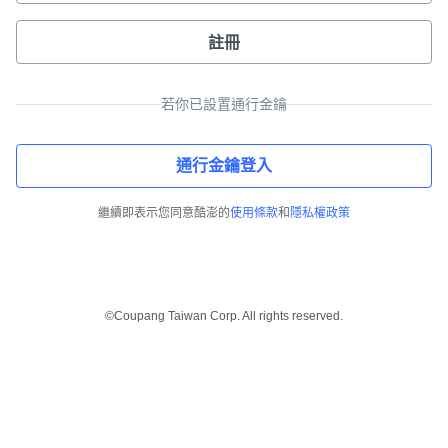
註冊
若你已設置通行金鑰
通行金鑰登入
繼續即表示您同意酷澎的
使用條款
和
隱私權政策
©Coupang Taiwan Corp. All rights reserved.