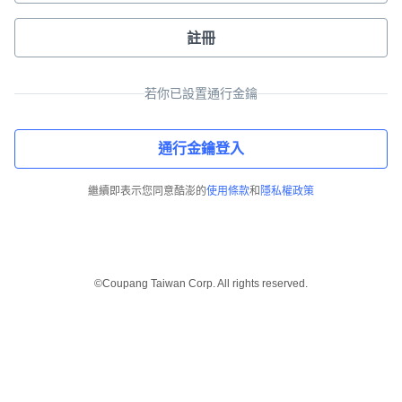
註冊
若你已設置通行金鑰
通行金鑰登入
繼續即表示您同意酷澎的
使用條款
和
隱私權政策
©Coupang Taiwan Corp. All rights reserved.