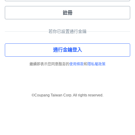
註冊
若你已設置通行金鑰
通行金鑰登入
繼續即表示您同意酷澎的
使用條款
和
隱私權政策
©Coupang Taiwan Corp. All rights reserved.