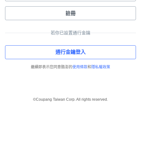
註冊
若你已設置通行金鑰
通行金鑰登入
繼續即表示您同意酷澎的
使用條款
和
隱私權政策
©Coupang Taiwan Corp. All rights reserved.