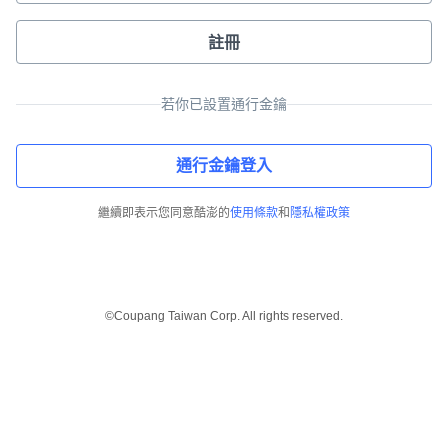
註冊
若你已設置通行金鑰
通行金鑰登入
繼續即表示您同意酷澎的
使用條款
和
隱私權政策
©Coupang Taiwan Corp. All rights reserved.